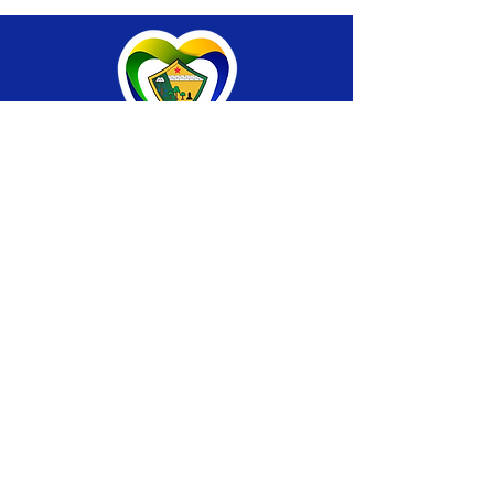
SERVIÇO DE ATENDIMENTO AO CIDADÃO 
(SIC) E OUVIDORIA
Prefeitura de Brasiléia - Estado do Acre
CNPJ 04.508.933/0001-45
💻Acesso online: 
SIC 
| 
Fale Conosco
 | 
Ouvidoria
 |
Portal de Transparência
 | 
Mapa 
do Site
📱Fone: +55 (68) 
3546-4402 ou +55 (68) 