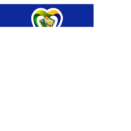
SERVIÇO DE ATENDIMENTO AO CIDADÃO 
(SIC) E OUVIDORIA
Prefeitura de Brasiléia - Estado do Acre
CNPJ 04.508.933/0001-45
💻Acesso online: 
SIC 
| 
Fale Conosco
 | 
Ouvidoria
 |
Portal de Transparência
 | 
Mapa 
do Site
📱Fone: +55 (68) 
3546-4402 ou +55 (68) 