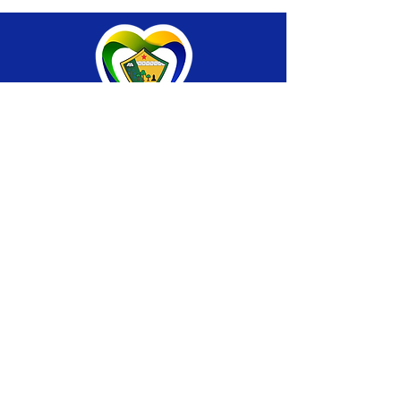
SERVIÇO DE ATENDIMENTO AO CIDADÃO 
(SIC) E OUVIDORIA
Prefeitura de Brasiléia - Estado do Acre
CNPJ 04.508.933/0001-45
💻Acesso online: 
SIC 
| 
Fale Conosco
 | 
Ouvidoria
 |
Portal de Transparência
 | 
Mapa 
do Site
📱Fone: +55 (68) 
3546-4402 ou +55 (68) 