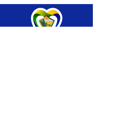
SERVIÇO DE ATENDIMENTO AO CIDADÃO 
(SIC) E OUVIDORIA
Prefeitura de Brasiléia - Estado do Acre
CNPJ 04.508.933/0001-45
💻Acesso online: 
SIC 
| 
Fale Conosco
 | 
Ouvidoria
 |
Portal de Transparência
 | 
Mapa 
do Site
📱Fone: +55 (68) 
3546-4402 ou +55 (68) 