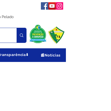
o Pelado
Transparência⬇️
📰Notícias