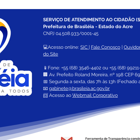
SERVIÇO DE ATENDIMENTO AO CIDADÃO (S
Prefeitura de Brasiléia - Estado do Acre
CNPJ 04.508.933/0001-45
💻Acesso online: 
SIC 
| 
Fale Conosco
 | 
Ouvidor
do Site
📱Fone: +55 (68) 
3546-4402 ou +55 (68) 99211
🏢 
Av. Prefeito Roland Moreira, nº 198 CEP 69
📅 Segunda a sexta, das 7h às 13h (Fechado 
📧 
gabinete@brasileia.ac.gov.br
📨 Acesso ao 
Webmail Corporativo
Ferramenta de Transparência const