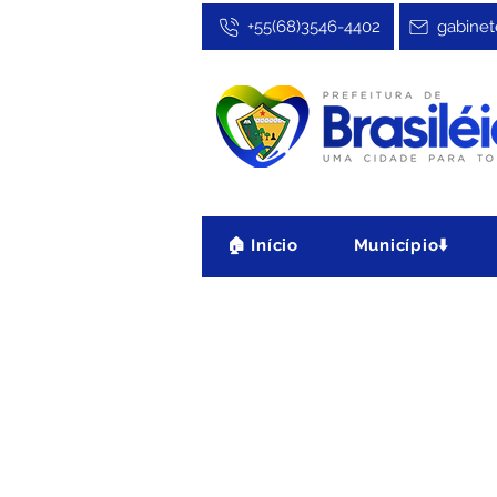
+55(68)3546-4402
gabinet
🏠 Início
Município⬇️