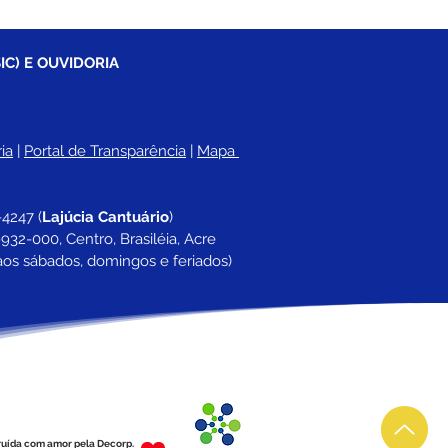
IC) E OUVIDORIA
ia
 |
Portal de Transparência
 | 
Mapa 
-4247 
(
Lajúcia Cantuário
)
932-000, Centro, Brasiléia, Acre
aos sábados, domingos e feriados)
ruída com amor pela Decorp.