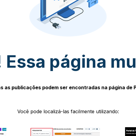
 Essa página m
s as publicações podem ser encontradas na página de 
Você pode localizá-las facilmente utilizando: