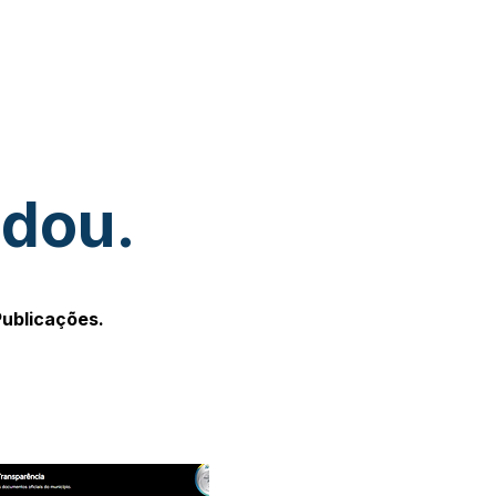
udou.
Publicações.