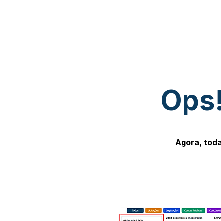
Ops!
Agora, toda