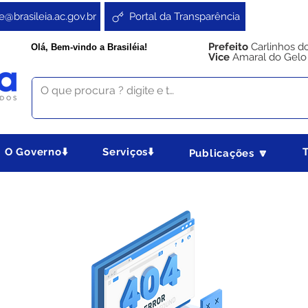
e@brasileia.ac.gov.br
Portal da Transparência
Prefeito
Carlinhos d
Olá, Bem-vindo a Brasiléia!
Vice
Amaral do Gelo
O Governo⬇️
Serviços⬇️
Publicações 🔽