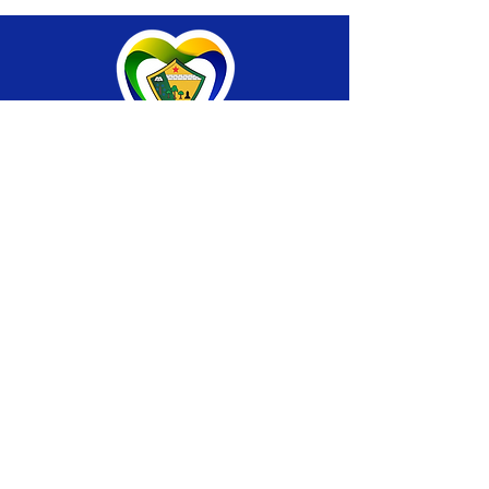
SERVIÇO DE ATENDIMENTO AO CIDADÃO 
(SIC) E OUVIDORIA
Prefeitura de Brasiléia - Estado do Acre
CNPJ 04.508.933/0001-45
💻Acesso online: 
SIC 
| 
Fale Conosco
 | 
Ouvidoria
 |
Portal de Transparência
 | 
Mapa 
do Site
📱Fone: +55 (68) 
3546-4402 ou +55 (68) 