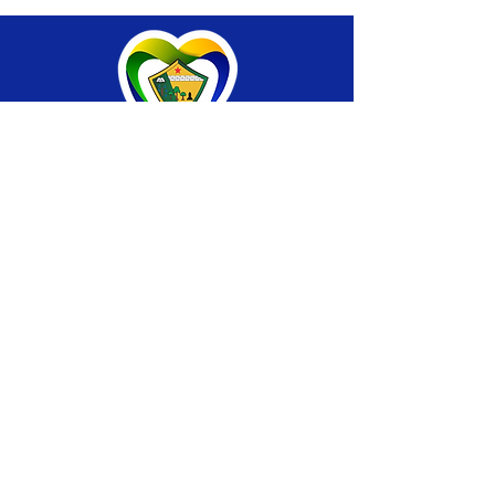
SERVIÇO DE ATENDIMENTO AO CIDADÃO 
(SIC) E OUVIDORIA
Prefeitura de Brasiléia - Estado do Acre
CNPJ 04.508.933/0001-45
💻Acesso online: 
SIC 
| 
Fale Conosco
 | 
Ouvidoria
 |
Portal de Transparência
 | 
Mapa 
do Site
📱Fone: +55 (68) 
3546-4402 ou +55 (68) 