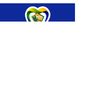
SERVIÇO DE ATENDIMENTO AO CIDADÃO 
(SIC) E OUVIDORIA
Prefeitura de Brasiléia - Estado do Acre
CNPJ 04.508.933/0001-45
💻Acesso online: 
SIC 
| 
Fale Conosco
 | 
Ouvidoria
 |
Portal de Transparência
 | 
Mapa 
do Site
📱Fone: +55 (68) 
3546-4402 ou +55 (68) 