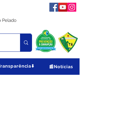
o Pelado
Transparência⬇️
📰Notícias