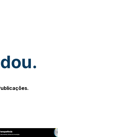
udou.
Publicações.