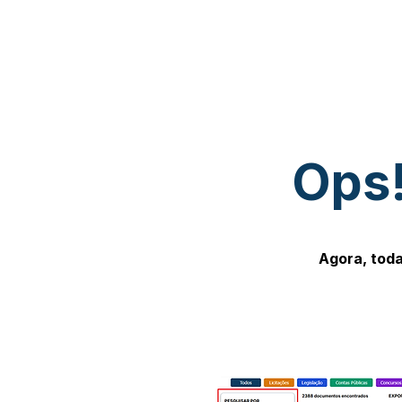
Ops!
Agora, toda