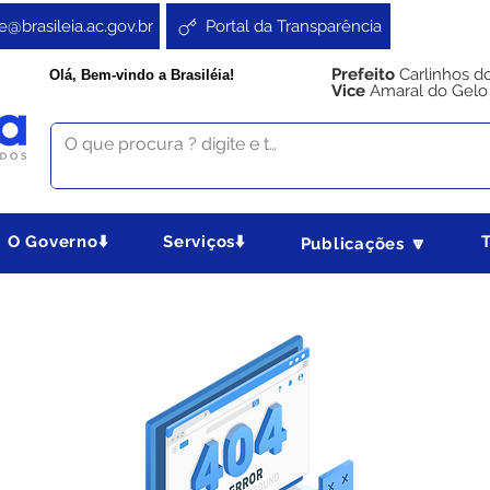
e@brasileia.ac.gov.br
Portal da Transparência
Prefeito
Carlinhos d
Olá, Bem-vindo a Brasiléia!
Vice
Amaral do Gelo
O Governo⬇️
Serviços⬇️
Publicações 🔽