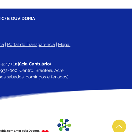
IC) E OUVIDORIA
ia
 |
Portal de Transparência
 | 
Mapa 
-4247 
(
Lajúcia Cantuário
)
932-000, Centro, Brasiléia, Acre
aos sábados, domingos e feriados)
ruída com amor pela Decorp.