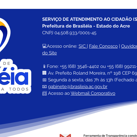
SERVIÇO DE ATENDIMENTO AO CIDADÃO (S
Prefeitura de Brasiléia - Estado do Acre
CNPJ 04.508.933/0001-45
💻Acesso online: 
SIC 
| 
Fale Conosco
 | 
Ouvidor
do Site
📱Fone: +55 (68) 
3546-4402 ou +55 (68) 99211
🏢 
Av. Prefeito Roland Moreira, nº 198 CEP 69
📅 Segunda a sexta, das 7h às 13h (Fechado 
📧 
gabinete@brasileia.ac.gov.br
📨 Acesso ao 
Webmail Corporativo
Ferramenta de Transparência const