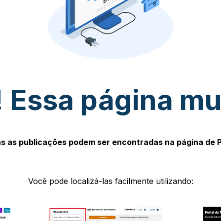
 Essa página m
s as publicações podem ser encontradas na página de 
Você pode localizá-las facilmente utilizando: