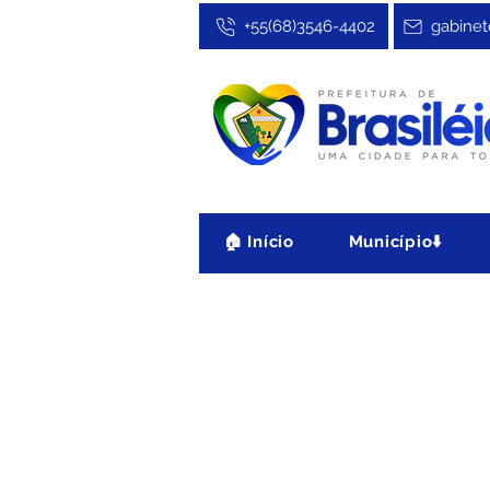
+55(68)3546-4402
gabinet
🏠 Início
Município⬇️