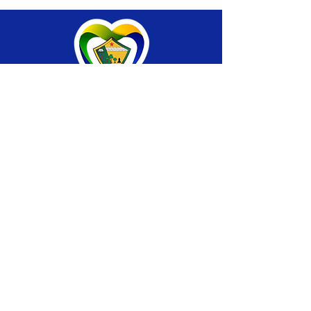
SERVIÇO DE ATENDIMENTO AO CIDADÃO 
(SIC) E OUVIDORIA
Prefeitura de Brasiléia - Estado do Acre
CNPJ 04.508.933/0001-45
💻Acesso online: 
SIC 
| 
Fale Conosco
 | 
Ouvidoria
 |
Portal de Transparência
 | 
Mapa 
do Site
📱Fone: +55 (68) 
3546-4402 ou +55 (68) 