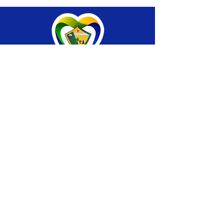
SERVIÇO DE ATENDIMENTO AO CIDADÃO 
(SIC) E OUVIDORIA
Prefeitura de Brasiléia - Estado do Acre
CNPJ 04.508.933/0001-45
💻Acesso online: 
SIC 
| 
Fale Conosco
 | 
Ouvidoria
 |
Portal de Transparência
 | 
Mapa 
do Site
📱Fone: +55 (68) 
3546-4402 ou +55 (68) 