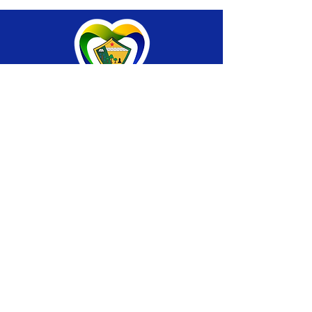
SERVIÇO DE ATENDIMENTO AO CIDADÃO 
(SIC) E OUVIDORIA
Prefeitura de Brasiléia - Estado do Acre
CNPJ 04.508.933/0001-45
💻Acesso online: 
SIC 
| 
Fale Conosco
 | 
Ouvidoria
 |
Portal de Transparência
 | 
Mapa 
do Site
📱Fone: +55 (68) 
3546-4402 ou +55 (68) 