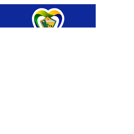
SERVIÇO DE ATENDIMENTO AO CIDADÃO 
(SIC) E OUVIDORIA
Prefeitura de Brasiléia - Estado do Acre
CNPJ 04.508.933/0001-45
💻Acesso online: 
SIC 
| 
Fale Conosco
 | 
Ouvidoria
 |
Portal de Transparência
 | 
Mapa 
do Site
📱Fone: +55 (68) 
3546-4402 ou +55 (68) 