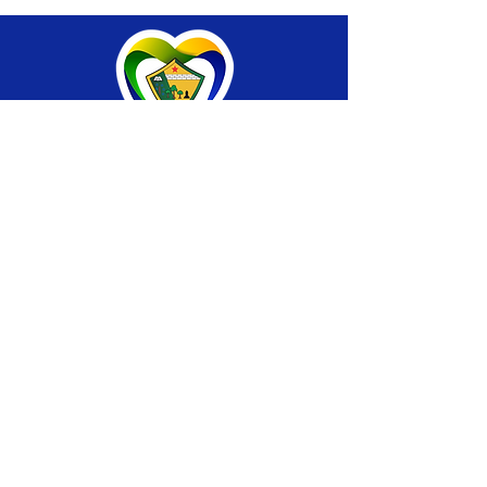
SERVIÇO DE ATENDIMENTO AO CIDADÃO 
(SIC) E OUVIDORIA
Prefeitura de Brasiléia - Estado do Acre
CNPJ 04.508.933/0001-45
💻Acesso online: 
SIC 
| 
Fale Conosco
 | 
Ouvidoria
 |
Portal de Transparência
 | 
Mapa 
do Site
📱Fone: +55 (68) 
3546-4402 ou +55 (68) 