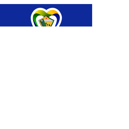
SERVIÇO DE ATENDIMENTO AO CIDADÃO 
(SIC) E OUVIDORIA
Prefeitura de Brasiléia - Estado do Acre
CNPJ 04.508.933/0001-45
💻Acesso online: 
SIC 
| 
Fale Conosco
 | 
Ouvidoria
 |
Portal de Transparência
 | 
Mapa 
do Site
📱Fone: +55 (68) 
3546-4402 ou +55 (68) 