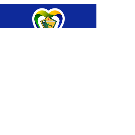
SERVIÇO DE ATENDIMENTO AO CIDADÃO 
(SIC) E OUVIDORIA
Prefeitura de Brasiléia - Estado do Acre
CNPJ 04.508.933/0001-45
💻Acesso online: 
SIC 
| 
Fale Conosco
 | 
Ouvidoria
 |
Portal de Transparência
 | 
Mapa 
do Site
📱Fone: +55 (68) 
3546-4402 ou +55 (68) 