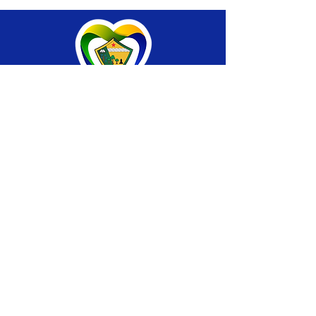
SERVIÇO DE ATENDIMENTO AO CIDADÃO 
(SIC) E OUVIDORIA
Prefeitura de Brasiléia - Estado do Acre
CNPJ 04.508.933/0001-45
💻Acesso online: 
SIC 
| 
Fale Conosco
 | 
Ouvidoria
 |
Portal de Transparência
 | 
Mapa 
do Site
📱Fone: +55 (68) 
3546-4402 ou +55 (68) 