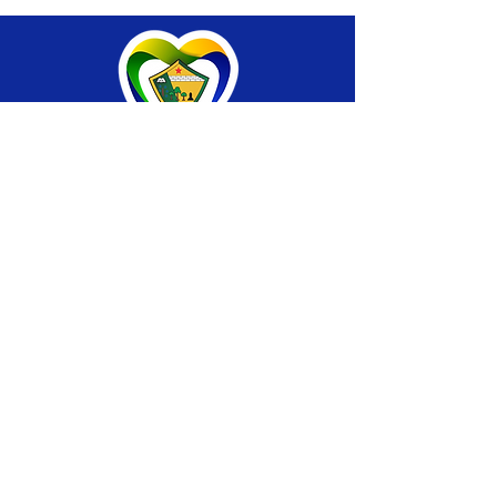
SERVIÇO DE ATENDIMENTO AO CIDADÃO 
(SIC) E OUVIDORIA
Prefeitura de Brasiléia - Estado do Acre
CNPJ 04.508.933/0001-45
💻Acesso online: 
SIC 
| 
Fale Conosco
 | 
Ouvidoria
 |
Portal de Transparência
 | 
Mapa 
do Site
📱Fone: +55 (68) 
3546-4402 ou +55 (68) 