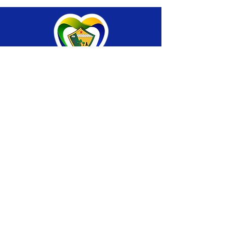
SERVIÇO DE ATENDIMENTO AO CIDADÃO 
(SIC) E OUVIDORIA
Prefeitura de Brasiléia - Estado do Acre
CNPJ 04.508.933/0001-45
💻Acesso online: 
SIC 
| 
Fale Conosco
 | 
Ouvidoria
 |
Portal de Transparência
 | 
Mapa 
do Site
📱Fone: +55 (68) 
3546-4402 ou +55 (68) 