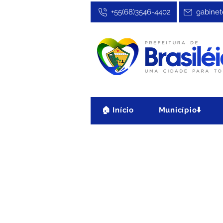
+55(68)3546-4402
gabinet
🏠 Início
Município⬇️