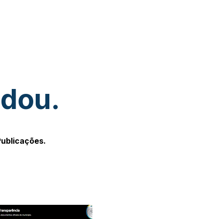
udou.
Publicações.