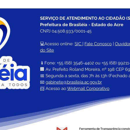
SERVIÇO DE ATENDIMENTO AO CIDADÃO (S
Prefeitura de Brasiléia - Estado do Acre
CNPJ 04.508.933/0001-45
💻Acesso online: 
SIC 
| 
Fale Conosco
 | 
Ouvidor
do Site
📱Fone: +55 (68) 
3546-4402 ou +55 (68) 99211
🏢 
Av. Prefeito Roland Moreira, nº 198 CEP 69
📅 Segunda a sexta, das 7h às 13h (Fechado 
📧 
gabinete@brasileia.ac.gov.br
📨 Acesso ao 
Webmail Corporativo
Ferramenta de Transparência const