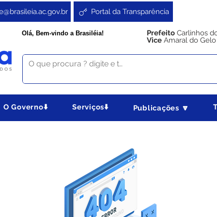
e@brasileia.ac.gov.br
Portal da Transparência
Prefeito
Carlinhos d
Olá, Bem-vindo a Brasiléia!
Vice
Amaral do Gelo
O Governo⬇️
Serviços⬇️
Publicações 🔽