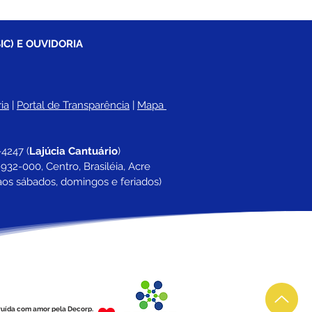
IC) E OUVIDORIA
ia
 |
Portal de Transparência
 | 
Mapa 
-4247 
(
Lajúcia Cantuário
)
932-000, Centro, Brasiléia, Acre
aos sábados, domingos e feriados)
ruída com amor pela Decorp.