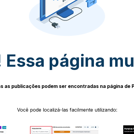
 Essa página m
s as publicações podem ser encontradas na página de 
Você pode localizá-las facilmente utilizando: