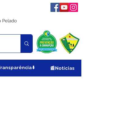
o Pelado
Transparência⬇️
📰Notícias