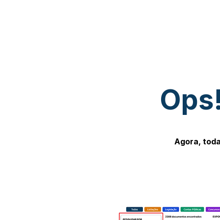
Ops!
Agora, toda