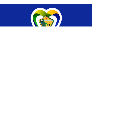
SERVIÇO DE ATENDIMENTO AO CIDADÃO 
(SIC) E OUVIDORIA
Prefeitura de Brasiléia - Estado do Acre
CNPJ 04.508.933/0001-45
💻Acesso online: 
SIC 
| 
Fale Conosco
 | 
Ouvidoria
 |
Portal de Transparência
 | 
Mapa 
do Site
📱Fone: +55 (68) 
3546-4402 ou +55 (68) 