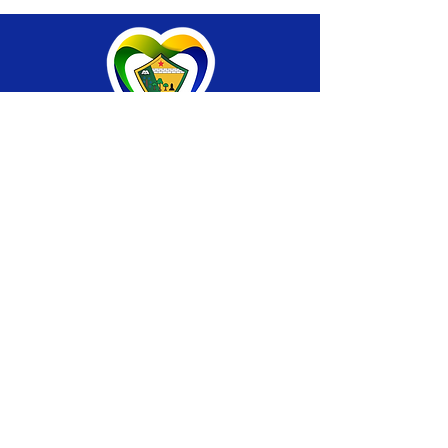
SERVIÇO DE ATENDIMENTO AO CIDADÃO 
(SIC) E OUVIDORIA
Prefeitura de Brasiléia - Estado do Acre
CNPJ 04.508.933/0001-45
💻Acesso online: 
SIC 
| 
Fale Conosco
 | 
Ouvidoria
 |
Portal de Transparência
 | 
Mapa 
do Site
📱Fone: +55 (68) 
3546-4402 ou +55 (68) 