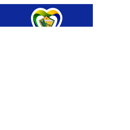
SERVIÇO DE ATENDIMENTO AO CIDADÃO 
(SIC) E OUVIDORIA
Prefeitura de Brasiléia - Estado do Acre
CNPJ 04.508.933/0001-45
💻Acesso online: 
SIC 
| 
Fale Conosco
 | 
Ouvidoria
 |
Portal de Transparência
 | 
Mapa 
do Site
📱Fone: +55 (68) 
3546-4402 ou +55 (68) 