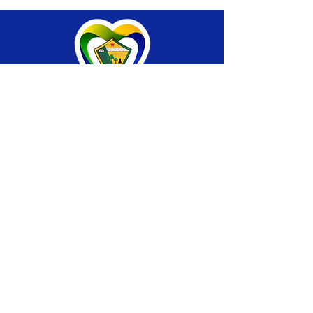
SERVIÇO DE ATENDIMENTO AO CIDADÃO 
(SIC) E OUVIDORIA
Prefeitura de Brasiléia - Estado do Acre
CNPJ 04.508.933/0001-45
💻Acesso online: 
SIC 
| 
Fale Conosco
 | 
Ouvidoria
 |
Portal de Transparência
 | 
Mapa 
do Site
📱Fone: +55 (68) 
3546-4402 ou +55 (68) 