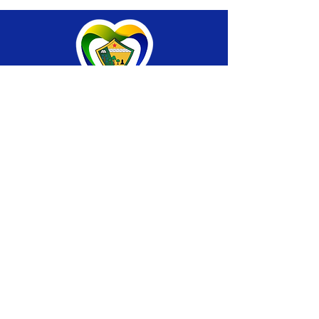
SERVIÇO DE ATENDIMENTO AO CIDADÃO 
(SIC) E OUVIDORIA
Prefeitura de Brasiléia - Estado do Acre
CNPJ 04.508.933/0001-45
💻Acesso online: 
SIC 
| 
Fale Conosco
 | 
Ouvidoria
 |
Portal de Transparência
 | 
Mapa 
do Site
📱Fone: +55 (68) 
3546-4402 ou +55 (68) 