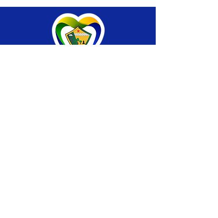
SERVIÇO DE ATENDIMENTO AO CIDADÃO 
(SIC) E OUVIDORIA
Prefeitura de Brasiléia - Estado do Acre
CNPJ 04.508.933/0001-45
💻Acesso online: 
SIC 
| 
Fale Conosco
 | 
Ouvidoria
 |
Portal de Transparência
 | 
Mapa 
do Site
📱Fone: +55 (68) 
3546-4402 ou +55 (68) 