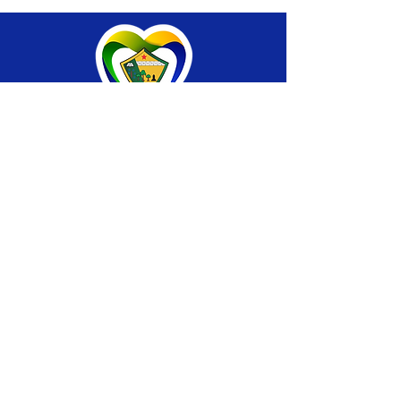
SERVIÇO DE ATENDIMENTO AO CIDADÃO 
(SIC) E OUVIDORIA
Prefeitura de Brasiléia - Estado do Acre
CNPJ 04.508.933/0001-45
💻Acesso online: 
SIC 
| 
Fale Conosco
 | 
Ouvidoria
 |
Portal de Transparência
 | 
Mapa 
do Site
📱Fone: +55 (68) 
3546-4402 ou +55 (68) 