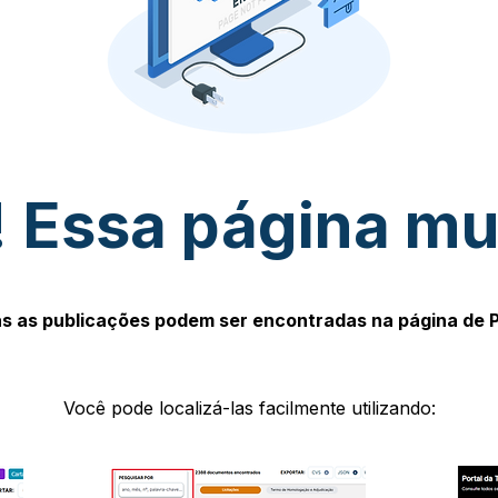
 Essa página m
s as publicações podem ser encontradas na página de 
Você pode localizá-las facilmente utilizando: