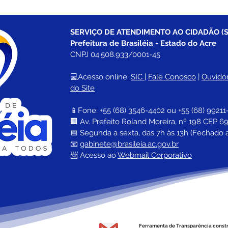
SERVIÇO DE ATENDIMENTO AO CIDADÃO (S
Prefeitura de Brasiléia - Estado do Acre
CNPJ 04.508.933/0001-45
💻Acesso online: 
SIC 
| 
Fale Conosco
 | 
Ouvidor
do Site
📱Fone: +55 (68) 
3546-4402 ou +55 (68) 99211
🏢 
Av. Prefeito Roland Moreira, nº 198 CEP 69
📅 Segunda a sexta, das 7h às 13h (Fechado 
📧 
gabinete@brasileia.ac.gov.br
📨 Acesso ao 
Webmail Corporativo
Ferramenta de Transparência const