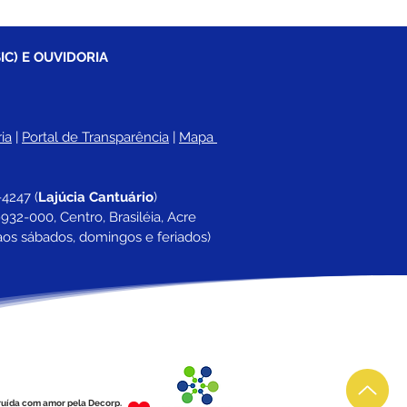
IC) E OUVIDORIA
ia
 |
Portal de Transparência
 | 
Mapa 
-4247 
(
Lajúcia Cantuário
)
932-000, Centro, Brasiléia, Acre
aos sábados, domingos e feriados)
ruída com amor pela Decorp.