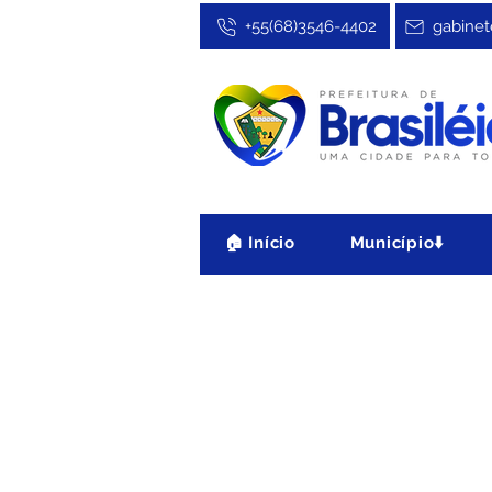
+55(68)3546-4402
gabinet
🏠 Início
Município⬇️