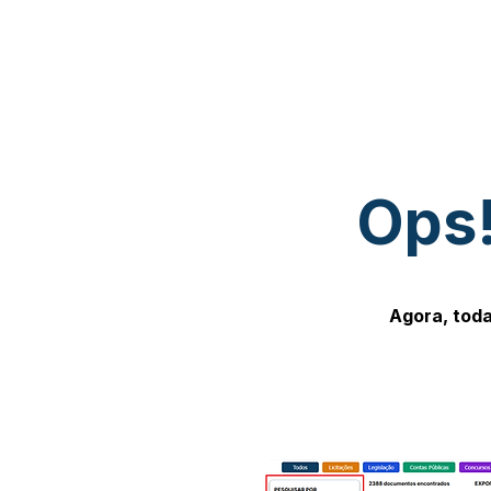
Ops!
Agora, toda