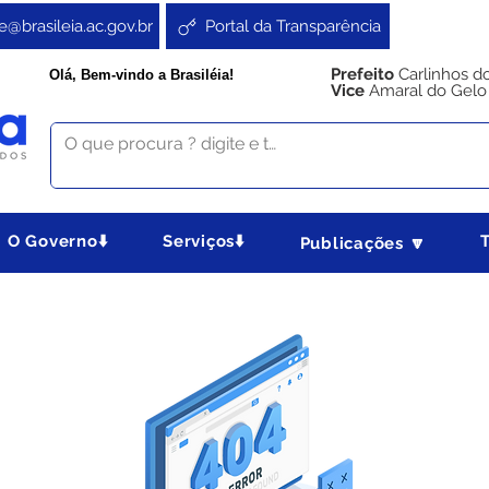
e@brasileia.ac.gov.br
Portal da Transparência
Prefeito
Carlinhos d
Olá, Bem-vindo a Brasiléia!
Vice
Amaral do Gelo
O Governo⬇️
Serviços⬇️
Publicações 🔽