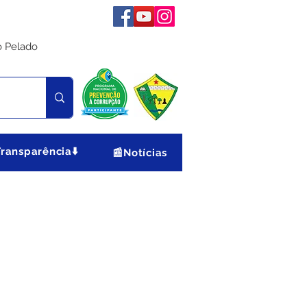
o Pelado
Transparência⬇️
📰Notícias