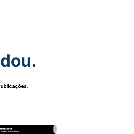
udou.
Publicações.