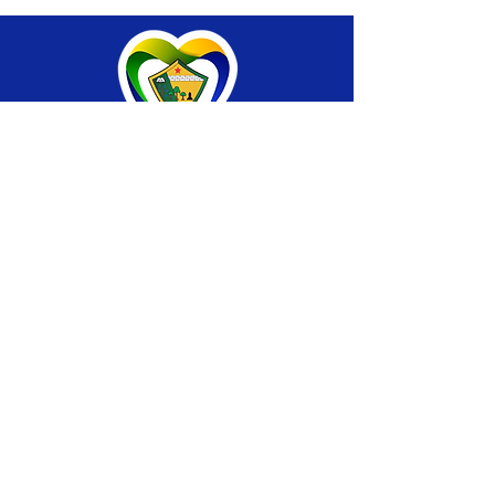
SERVIÇO DE ATENDIMENTO AO CIDADÃO 
(SIC) E OUVIDORIA
Prefeitura de Brasiléia - Estado do Acre
CNPJ 04.508.933/0001-45
💻Acesso online: 
SIC 
| 
Fale Conosco
 | 
Ouvidoria
 |
Portal de Transparência
 | 
Mapa 
do Site
📱Fone: +55 (68) 
3546-4402 ou +55 (68) 