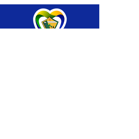
SERVIÇO DE ATENDIMENTO AO CIDADÃO 
(SIC) E OUVIDORIA
Prefeitura de Brasiléia - Estado do Acre
CNPJ 04.508.933/0001-45
💻Acesso online: 
SIC 
| 
Fale Conosco
 | 
Ouvidoria
 |
Portal de Transparência
 | 
Mapa 
do Site
📱Fone: +55 (68) 
3546-4402 ou +55 (68) 