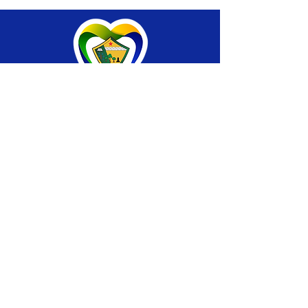
SERVIÇO DE ATENDIMENTO AO CIDADÃO 
(SIC) E OUVIDORIA
Prefeitura de Brasiléia - Estado do Acre
CNPJ 04.508.933/0001-45
💻Acesso online: 
SIC 
| 
Fale Conosco
 | 
Ouvidoria
 |
Portal de Transparência
 | 
Mapa 
do Site
📱Fone: +55 (68) 
3546-4402 ou +55 (68) 