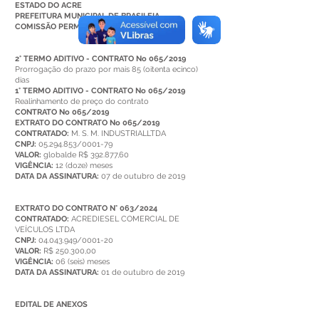
ESTADO DO ACRE
PREFEITURA MUNICIPAL DE BRASILEIA
COMISSÃO PERMANENTE DE LICITAÇÃO
2° TERMO ADITIVO - CONTRATO No 065/2019
Prorrogação do prazo por mais 85 (oitenta ecinco)
dias
1° TERMO ADITIVO - CONTRATO No 065/2019
Realinhamento de preço do contrato
CONTRATO No 065/2019
EXTRATO DO CONTRATO No 065/2019
CONTRATADO:
M. S. M. INDUSTRIALLTDA
CNPJ:
05.294.853/0001-79
VALOR:
globalde R$ 392.877,60
VIGÊNCIA:
12 (doze) meses
DATA DA ASSINATURA:
07 de outubro de 2019
EXTRATO DO CONTRATO N° 063/2024
CONTRATADO:
ACREDIESEL COMERCIAL DE
VEÍCULOS LTDA
CNPJ:
04.043.949/0001-20
VALOR:
R$ 250.300,00
VIGÊNCIA:
06 (seis) meses
DATA DA ASSINATURA:
01 de outubro de 2019
EDITAL DE ANEXOS