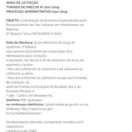
AVISO DE LICITAÇÃO
TOMADA DE PREÇOS N° 010/2019
PROCESSO ADMINISTRATIVO 052/2019
OBJETO
: Contratação de Empresa Especializada para
Recapeamento de Vias Urbanas em Atendimento ao
Repasse
N° 809170/2014/MCIDADES/CAIXA.
Data da Abertura
: 19 de setembro de 2019, às
09:00min. O Edital e
seus anexos encontram-se a disposição dos
interessados para consulta
e aquisição, do dia 04 a 18 de setembro de 2019, de
segunda a quinta-
-feira das 07h00min às 12h00min e de 14h00min as
17h00min, e sexta-
-feira das 07h00min às 13h00min na sala da Comissão
de Licitação, na
sede da Prefeitura Municipal de Brasileia, sito a Av.
Rolando Moreira n.
º 198 - Centro, em Brasileia/AC,
telefone
(68) 35464402
,
no endereço eletrônico
:
cpl@brasileia.ac.gov.br
ou no
endereço
http://app.tce.ac.gov
.
br/portaldaslicitacoes/.
Os interessados deverão comparecer munidos com
respectivos
carimbos e do CNPJ.