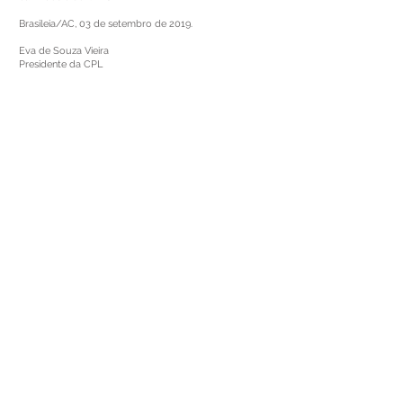
Brasileia/AC, 03 de setembro de 2019.
Eva de Souza Vieira
Presidente da CPL
Este texto não substitui o publicado no Diário Oficial, mas
facilita a pesquisa para localizar a publicação oficial.
SERVIÇO DE ATENDIMENTO AO CIDADÃO 
(SIC) E OUVIDORIA