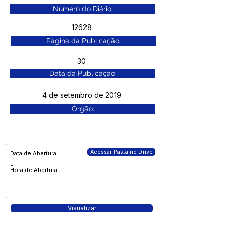
Número do Diário:
12628
Página da Publicação:
30
Data da Publicação:
4 de setembro de 2019
Órgão:
Acessar Pasta no Drive
Data de Abertura
-
Hora de Abertura
-
Visualizar