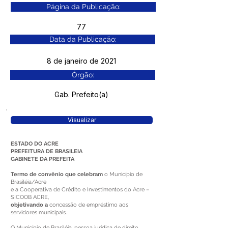
Página da Publicação:
77
Data da Publicação:
8 de janeiro de 2021
Órgão:
Gab. Prefeito(a)
Visualizar
ESTADO DO ACRE
PREFEITURA DE BRASILEIA
GABINETE DA PREFEITA
Termo de convênio que celebram
o Município de
Brasiléia/Acre
e a Cooperativa de Crédito e Investimentos do Acre –
SICOOB ACRE,
objetivando a
concessão de empréstimo aos
servidores municipais.
O Município de Brasiléia, pessoa jurídica de direito