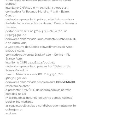
público,
inscrita no CNPJ sob o nº.
04.508.933
/0001-45,
com sede à Av. Rolando Moreira, nº 198 – Bairro:
Centro,
neste ato representado pela excelentíssima senhora
Prefeita Fernanda de Souza Hassem César – Fernanda
Hassem,
portadora do R.G. nº 370143 SSP/AC e CPF nº
665.295.902-00
doravante denominado simplesmente
CONVENENTE
,
e do outro lado
a Cooperativa de Crédito e Investimentos do Acre –
SICOOB ACRE,
com sede na Avenida Brasil nº 420 – Centro – Rio
Branco Acre,
inscrito no CNPJ
03.528.402
/0001-51,
neste ato representado pelo senhor Webiston de
Sousa Macedo –
Diretor Adm/Financeiro, RG nº 213.230, CPF
360.304.902-06
,
doravante denominada simplesmente
CONVENIADO
,
resolvem celebrar
o presente CONVÊNIO de acordo com as normas
contidas, na Lei
nº 8.666, de 21 de junho de 1993 e demais normas
pertinentes mediante
as seguintes cláusulas e condições que mutuamente
outorgam e
aceitam: