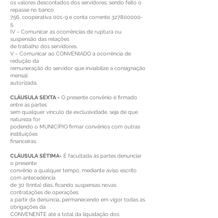
os valores descontados dos servidores, sendo feito o
repasse no banco
756, cooperativa 001-9 e conta corrente
327800000-
5
.
IV – Comunicar as ocorrências de ruptura ou
suspensão das relações
de trabalho dos servidores.
V – Comunicar ao CONVENIADO a ocorrência de
redução da
remuneração do servidor que inviabilize a consignação
mensal
autorizada.
CLÁUSULA SEXTA -
O presente convênio é firmado
entre as partes
sem qualquer vínculo de exclusividade, seja de que
natureza for
podendo o MUNICÍPIO firmar convênios com outras
instituições
financeiras.
CLÁUSULA SÉTIMA-
É facultada às partes denunciar
o presente
convênio a qualquer tempo, mediante aviso escrito
com antecedência
de 30 (trinta) dias, ficando suspensas novas
contratações de operações
a partir da denúncia, permanecendo em vigor todas as
obrigações da
CONVENENTE até a total da liquidação dos