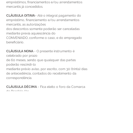
empréstimos, financiamentos e/ou arrendamentos
mercantis já concedidos.
CLÁUSULA OITAVA
– Até o integral pagamento do
empréstimo, financiamento e/ou arrendamentos
mercantis, as autorizações
dos descontos somente poderão ser canceladas
mediante previa aquiescência do
CONVENIADO, conforme o caso, e do empregado
beneficiário.
CLÁUSULA NONA
- O presente instrumento é
celebrado por prazo
de 60 meses, sendo que quaisquer das partes
poderão rescindi-lo
mediante prévio aviso, por escrito, com 30 (trinta) dias
de antecedência, contados do recebimento da
correspondência.
CLÁUSULA DÉCIMA
- Fica eleito o foro da Comarca
de Brasiléia/Ac
para dirimir eventuais dúvidas decorrentes da
interpretação ou cumprimento deste convênio, as
quais não puderem ser solucionadas
administrativamente pelas partes.
CLÁUSULA DÉCIMA PRIMEIRA
– O presente convênio
é celebrado
em conformidade com a legislação que dispõe sobre
a autorização