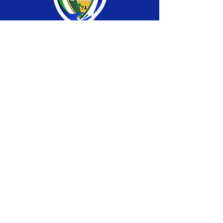
SERVIÇO DE ATENDIMENTO AO CIDADÃO 
(SIC) E OUVIDORIA
Prefeitura de Brasiléia - Estado do Acre
CNPJ 04.508.933/0001-45
💻Acesso online: 
SIC 
| 
Fale Conosco
 | 
Ouvidoria
 |
Portal de Transparência
 | 
Mapa 
do Site
📱Fone: +55 (68) 
3546-4402 ou +55 (68) 
99211-4247 
(
Lajúcia Cantuário
)
🏢 
Av. Prefeito Roland Moreira, nº 198 CEP 
69932-000, Centro, Brasiléia, Acre