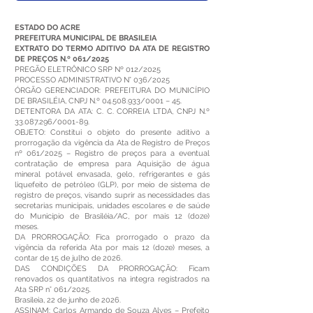
ESTADO DO ACRE
PREFEITURA MUNICIPAL DE BRASILEIA
EXTRATO DO TERMO ADITIVO DA ATA DE REGISTRO
DE PREÇOS N.º 061/2025
PREGÃO ELETRÔNICO SRP Nº 012/2025
PROCESSO ADMINISTRATIVO N° 036/2025
ÓRGÃO GERENCIADOR: PREFEITURA DO MUNICÍPIO
DE BRASILÉIA, CNPJ N.º
04.508.933
/0001 – 45.
DETENTORA DA ATA: C. C. CORREIA LTDA, CNPJ N.º
33.087.296
/0001-89.
OBJETO: Constitui o objeto do presente aditivo a
prorrogação da vigência da Ata de Registro de Preços
nº 061/2025 – Registro de preços para a eventual
contratação de empresa para Aquisição de água
mineral potável envasada, gelo, refrigerantes e gás
liquefeito de petróleo (GLP), por meio de sistema de
registro de preços, visando suprir as necessidades das
secretarias municipais, unidades escolares e de saúde
do Município de Brasiléia/AC, por mais 12 (doze)
meses.
DA PRORROGAÇÃO: Fica prorrogado o prazo da
vigência da referida Ata por mais 12 (doze) meses, a
contar de 15 de julho de 2026.
DAS CONDIÇÕES DA PRORROGAÇÃO: Ficam
renovados os quantitativos na integra registrados na
Ata SRP n° 061/2025.
Brasileia, 22 de junho de 2026.
ASSINAM: Carlos Armando de Souza Alves – Prefeito