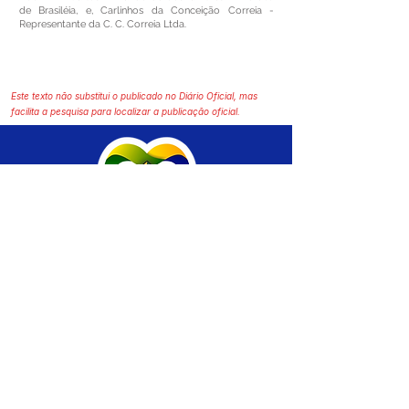
de Brasiléia, e, Carlinhos da Conceição Correia -
Representante da C. C. Correia Ltda.
Este texto não substitui o publicado no Diário Oficial, mas
facilita a pesquisa para localizar a publicação oficial.
SERVIÇO DE ATENDIMENTO AO CIDADÃO 
(SIC) E OUVIDORIA
Prefeitura de Brasiléia - Estado do Acre
CNPJ 04.508.933/0001-45