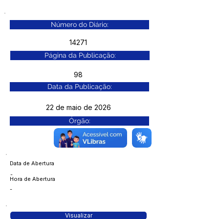
Número do Diário:
14271
Página da Publicação:
98
Data da Publicação:
22 de maio de 2026
Órgão:
Data de Abertura
-
Hora de Abertura
-
Visualizar