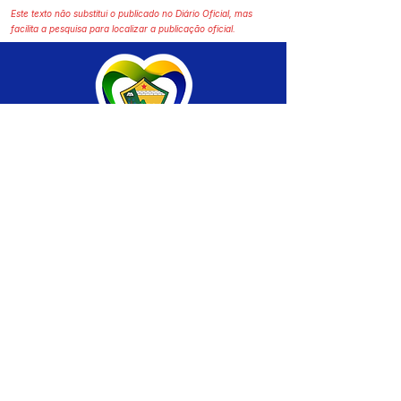
Este texto não substitui o publicado no Diário Oficial, mas
facilita a pesquisa para localizar a publicação oficial.
SERVIÇO DE ATENDIMENTO AO CIDADÃO 
(SIC) E OUVIDORIA
Prefeitura de Brasiléia - Estado do Acre
CNPJ 04.508.933/0001-45
💻Acesso online: 
SIC 
| 
Fale Conosco
 | 
Ouvidoria
 |
Portal de Transparência
 | 
Mapa 
do Site