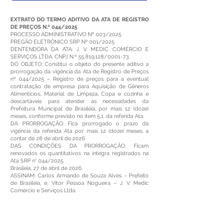
EXTRATO DO TERMO ADITIVO DA ATA DE REGISTRO
DE PREÇOS N.º 044/2025
PROCESSO ADMINISTRATIVO Nº 003/2025
PREGÃO ELETRÔNICO SRP Nº 001/2025
DENTENDORA DA ATA: J. V. MEDIC COMÉRCIO E
SERVIÇOS LTDA, CNPJ N.º
55.819.128
/0001-73.
DO OBJETO: Constitui o objeto do presente aditivo a
prorrogação da vigência da Ata de Registro de Preços
nº 044/2025 – Registro de preços para a eventual
contratação de empresa para Aquisição de Gêneros
Alimentícios, Material de Limpeza, Copa e cozinha e
descartáveis para atender as necessidades da
Prefeitura Municipal de Brasiléia, por mais 12 (doze)
meses, conforme previsto no item 5.1. da referida Ata.
DA PRORROGAÇÃO: Fica prorrogado o prazo da
vigência da referida Ata por mais 12 (doze) meses, a
contar de 28 de abril de 2026.
DAS CONDIÇÕES DA PRORROGAÇÃO: Ficam
renovados os quantitativos na integra registrados na
Ata SRP n° 044/2025
Brasileia, 27 de abril de 2026.
ASSINAM: Carlos Armando de Souza Alves – Prefeito
de Brasiléia, e, Vitor Pessoa Nogueira – J. V. Medic
Comércio e Serviços Ltda.