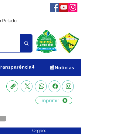
o Pelado
Transparência⬇️
📰Notícias
Imprimir
Órgão: