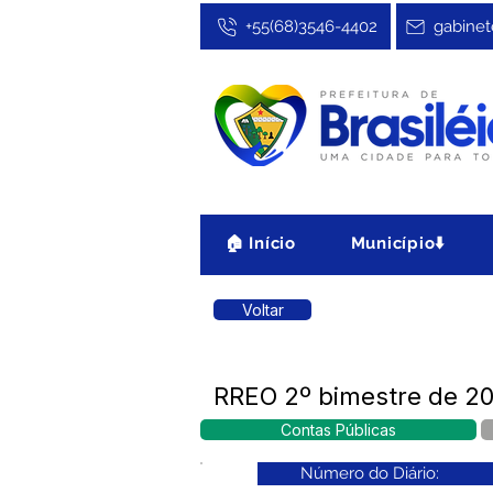
+55(68)3546-4402
gabinet
🏠 Início
Município⬇️
Voltar
RREO 2º bimestre de 20
Contas Públicas
Número do Diário: