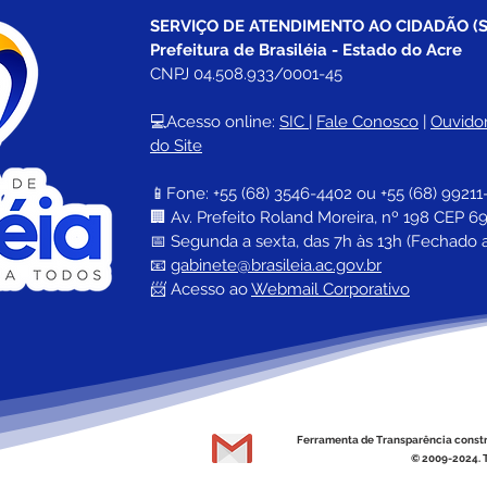
SERVIÇO DE ATENDIMENTO AO CIDADÃO (S
Prefeitura de Brasiléia - Estado do Acre
CNPJ 04.508.933/0001-45
💻Acesso online: 
SIC 
| 
Fale Conosco
 | 
Ouvidor
do Site
📱Fone: +55 (68) 
3546-4402 ou +55 (68) 99211
🏢 
Av. Prefeito Roland Moreira, nº 198 CEP 69
📅 Segunda a sexta, das 7h às 13h (Fechado 
📧 
gabinete@brasileia.ac.gov.br
📨 Acesso ao 
Webmail Corporativo
Ferramenta de Transparência const
© 2009-2024. T