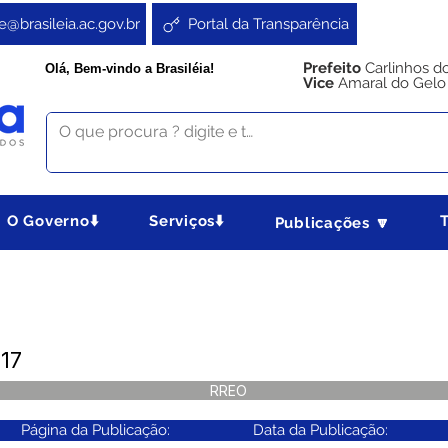
e@brasileia.ac.gov.br
Portal da Transparência
Prefeito
Carlinhos d
Olá, Bem-vindo a Brasiléia!
Vice
Amaral do Gelo
O Governo⬇️
Serviços⬇️
Publicações 🔽
17
RREO
Página da Publicação:
Data da Publicação: