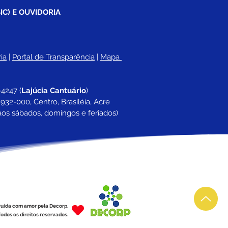
IC) E OUVIDORIA
ia
 |
Portal de Transparência
 | 
Mapa 
-4247 
(
Lajúcia Cantuário
)
932-000, Centro, Brasiléia, Acre
aos sábados, domingos e feriados)
ruída com amor pela Decorp.
odos os direitos reservados.