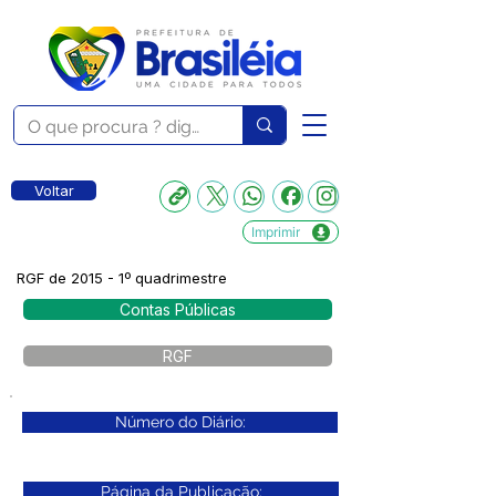
Voltar
Imprimir
RGF de 2015 - 1º quadrimestre
Contas Públicas
RGF
Número do Diário:
Página da Publicação: