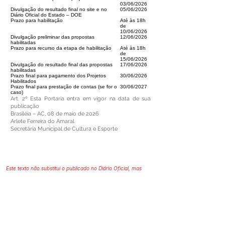
03/06/2026
Divulgação do resultado final no site e no
05/06/2026
Diário Oficial do Estado – DOE
Prazo para habilitação
Até às 18h
de
10/06/2026
Divulgação preliminar das propostas
12/06/2026
habilitadas
Prazo para recurso da etapa de habilitação
Até às 18h
de
15/06/2026
Divulgação do resultado final das propostas
17/06/2026
habilitadas
Prazo final para pagamento dos Projetos
30/06/2026
Habilitados
Prazo final para prestação de contas (se for o
30/06/2027
caso)
Art. 2º Esta Portaria entra em vigor na data de sua
publicação
Brasiléia – AC, 08 de maio de 2026
Arlete Ferreira do Amaral
Secretária Municipal de Cultura e Esporte
Este texto não substitui o publicado no Diário Oficial, mas
facilita a pesquisa para localizar a publicação oficial.