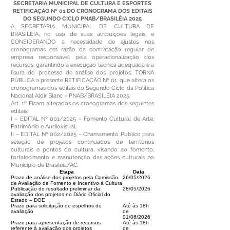
SECRETARIA MUNICIPAL DE CULTURA E ESPORTES
RETIFICAÇÃO Nº 01 DO CRONOGRAMA DOS EDITAIS
DO SEGUNDO CICLO PNAB/BRASILÉIA 2025
A SECRETARIA MUNICIPAL DE CULTURA DE
BRASILÉIA, no uso de suas atribuições legais, e
CONSIDERANDO a necessidade de ajustes nos
cronogramas em razão da contratação regular de
empresa responsável pela operacionalização dos
recursos, garantindo a execução técnica adequada e a
lisura do processo de análise dos projetos; TORNA
PÚBLICA a presente RETIFICAÇÃO Nº 01, que altera os
cronogramas dos editais do Segundo Ciclo da Política
Nacional Aldir Blanc – PNAB/BRASILÉIA 2025.
Art. 1º Ficam alterados os cronogramas dos seguintes
editais:
I – EDITAL Nº 001/2025 – Fomento Cultural de Arte,
Patrimônio e Audiovisual;
II – EDITAL Nº 002/2025 – Chamamento Público para
seleção de projetos continuados de territórios
culturais e pontos de cultura, visando ao fomento,
fortalecimento e manutenção das ações culturais no
Município de Brasiléia/AC.
Etapa
Data
Prazo de análise dos projetos pela Comissão
26/05/2026
de Avaliação de Fomento e Incentivo à Cultura
Publicação do resultado preliminar da
28/05/2026
avaliação dos projetos no Diário Oficial do
Estado – DOE
Prazo para solicitação de espelhos de
Até às 18h
avaliação
de
01/06/2026
Prazo para apresentação de recursos
Até às 18h
referente à avaliação dos projetos
de