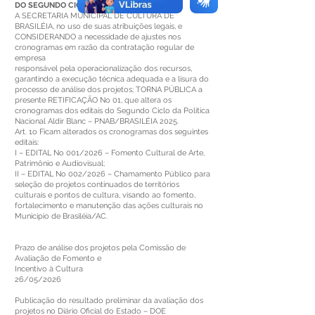
DO SEGUNDO CICLO PNAB/BRASILÉIA 2025
A SECRETARIA MUNICIPAL DE CULTURA DE
BRASILÉIA, no uso de suas atribuições legais, e
CONSIDERANDO a necessidade de ajustes nos
cronogramas em razão da contratação regular de
empresa
responsável pela operacionalização dos recursos,
garantindo a execução técnica adequada e a lisura do
processo de análise dos projetos; TORNA PÚBLICA a
presente RETIFICAÇÃO No 01, que altera os
cronogramas dos editais do Segundo Ciclo da Política
Nacional Aldir Blanc – PNAB/BRASILÉIA 2025.
Art. 1o Ficam alterados os cronogramas dos seguintes
editais:
I – EDITAL No 001/2026 – Fomento Cultural de Arte,
Patrimônio e Audiovisual;
II – EDITAL No 002/2026 – Chamamento Público para
seleção de projetos continuados de territórios
culturais e pontos de cultura, visando ao fomento,
fortalecimento e manutenção das ações culturais no
Município de Brasiléia/AC.
Prazo de análise dos projetos pela Comissão de
Avaliação de Fomento e
Incentivo à Cultura
26/05/2026
Publicação do resultado preliminar da avaliação dos
projetos no Diário Oficial do Estado – DOE