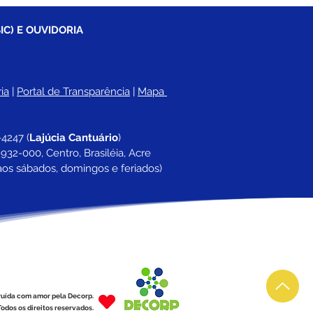
IC) E OUVIDORIA
ia
 |
Portal de Transparência
 | 
Mapa 
-4247 
(
Lajúcia Cantuário
)
932-000, Centro, Brasiléia, Acre
aos sábados, domingos e feriados)
ruída com amor pela Decorp.
odos os direitos reservados.