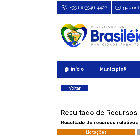
+55(68)3546-4402
gabinet
🏠 Início
Município⬇️
Voltar
Resultado de Recursos 
Resultado de recursos relativos
Licitações