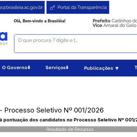
e@brasileia.ac.gov.br
Portal da Transparência
Prefeito
Carlinhos d
Olá, Bem-vindo a Brasiléia!
Vice
Amaral do Gelo
O Governo⬇️
Serviços⬇️
Publicações 🔽
- Processo Seletivo Nº 001/2026
 à pontuação dos candidatos no Processo Seletivo Nº 001/
Resultado de Recursos