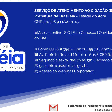
SERVIÇO DE ATENDIMENTO AO CIDADÃO (S
Prefeitura de Brasiléia - Estado do Acre
CNPJ 04.508.933/0001-45
💻Acesso online: 
SIC 
| 
Fale Conosco
 | 
Ouvidor
do Site
📱Fone: +55 (68) 
3546-4402 ou +55 (68) 99211
🏢 
Av. Prefeito Roland Moreira, nº 198 CEP 69
📅 Segunda a sexta, das 7h às 13h (Fechado 
📧 
gabinete@brasileia.ac.gov.br
📨 Acesso ao 
Webmail Corporativo
Ferramenta de Transparência const
© 2009-2024. T