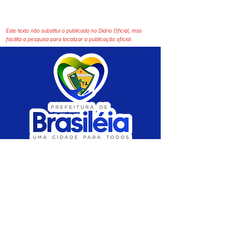
Este texto não substitui o publicado no Diário Oficial, mas
facilita a pesquisa para localizar a publicação oficial.
SERVIÇO DE ATENDIMENTO AO CIDADÃO 
(SIC) E OUVIDORIA
Prefeitura de Brasiléia - Estado do Acre
CNPJ 04.508.933/0001-45
💻Acesso online: 
SIC 
| 
Fale Conosco
 | 