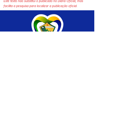
Este texto não substitui o publicado no Diário Oficial, mas
facilita a pesquisa para localizar a publicação oficial.
SERVIÇO DE ATENDIMENTO AO CIDADÃO 
(SIC) E OUVIDORIA
Prefeitura de Brasiléia - Estado do Acre
CNPJ 04.508.933/0001-45
💻Acesso online: 
SIC 
| 
Fale Conosco
 | 
Ouvidoria
 |
Portal de Transparência
 | 
Mapa 
do Site