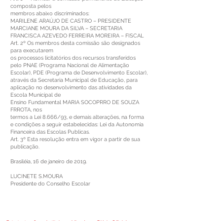
composta pelos
membros abaixo discriminados:
MARILENE ARAÚJO DE CASTRO – PRESIDENTE
MARCIANE MOURA DA SILVA – SECRETARIA
FRANCISCA AZEVEDO FERREIRA MOREIRA – FISCAL
Art. 2º Os membros desta comissão são designados
para executarem
os processos licitatórios dos recursos transferidos
pelo PNAE (Programa Nacional de Alimentação
Escolar), PDE (Programa de Desenvolvimento Escolar),
através da Secretaria Municipal de Educação, para
aplicação no desenvolvimento das atividades da
Escola Municipal de
Ensino Fundamental MARIA SOCOPRRO DE SOUZA
FRROTA, nos
termos a Lei 8.666/93, e demais alterações, na forma
e condições a seguir estabelecidas: Lei da Autonomia
Financeira das Escolas Publicas.
Art. 3º Esta resolução entra em vigor a partir de sua
publicação.
Brasiléia, 16 de janeiro de 2019.
LUCINETE S.MOURA
Presidente do Conselho Escolar