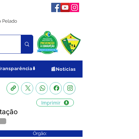
o Pelado
Transparência⬇️
📰Notícias
Imprimir
tação
Órgão: