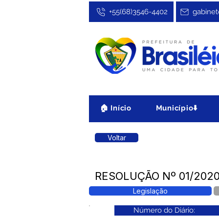
+55(68)3546-4402
gabinet
🏠 Início
Município⬇️
Voltar
RESOLUÇÃO Nº 01/2020 
Legislação
Número do Diário: