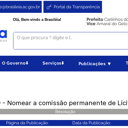
e@brasileia.ac.gov.br
Portal da Transparência
Prefeito
Carlinhos d
Olá, Bem-vindo a Brasiléia!
Vice
Amaral do Gelo
O Governo⬇️
Serviços⬇️
Publicações 🔽
- Nomear a comissão permanente de Lici
Resolução
Página da Publicação:
Data da Publicação: