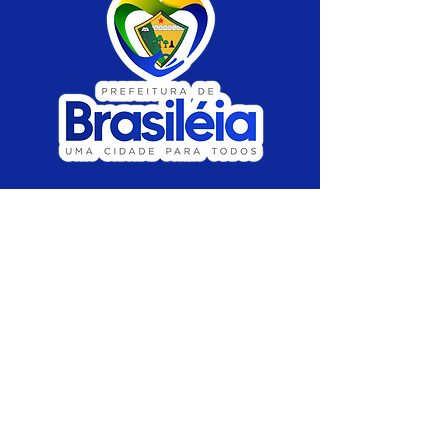
SERVIÇO DE ATENDIMENTO AO CIDADÃO 
(SIC) E OUVIDORIA
Prefeitura de Brasiléia - Estado do Acre
CNPJ 04.508.933/0001-45
💻Acesso online: 
SIC 
| 
Fale Conosco
 | 
Ouvidoria
 |
Portal de Transparência
 | 
Mapa 
do Site
📱Fone: +55 (68) 
3546-4402 ou +55 (68) 
99211-4247 
(
Lajúcia Cantuário
)