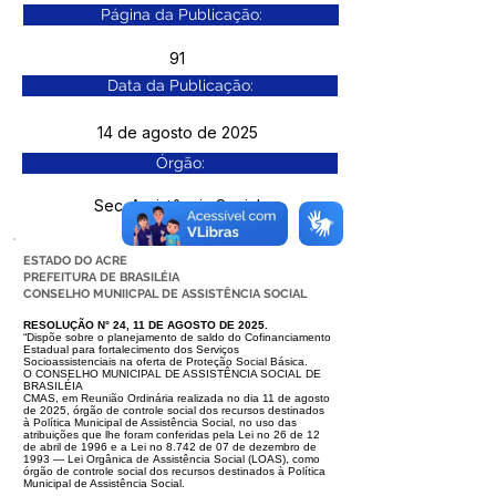
Página da Publicação:
91
Data da Publicação:
14 de agosto de 2025
Órgão:
Sec. Assistência Social
ESTADO DO ACRE
PREFEITURA DE BRASILÉIA
CONSELHO MUNIICPAL DE ASSISTÊNCIA SOCIAL
RESOLUÇÃO N° 24, 11 DE AGOSTO DE 2025.
“Dispõe sobre o planejamento de saldo do Cofinanciamento
Estadual para fortalecimento dos Serviços
Socioassistenciais na oferta de Proteção Social Básica.
O CONSELHO MUNICIPAL DE ASSISTÊNCIA SOCIAL DE
BRASILÉIA
CMAS, em Reunião Ordinária realizada no dia 11 de agosto
de 2025, órgão de controle social dos recursos destinados
à Política Municipal de Assistência
Social, no uso das
atribuições que lhe foram conferidas pela Lei no 26 de 12
de abril de 1996 e a Lei no 8.742 de 07 de dezembro de
1993 — Lei Orgânica de
Assistência Social (LOAS), como
órgão de controle social dos recursos destinados à Política
Municipal de Assistência Social.