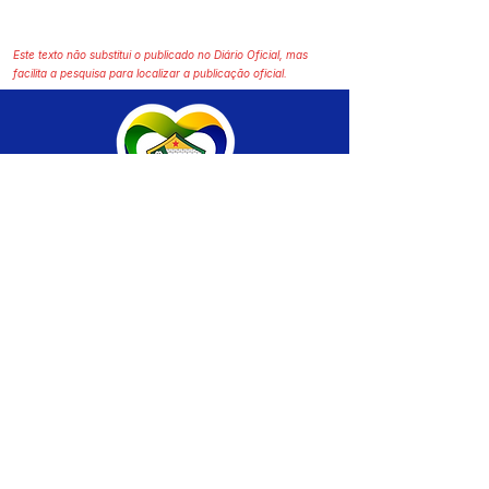
Este texto não substitui o publicado no Diário Oficial, mas
facilita a pesquisa para localizar a publicação oficial.
SERVIÇO DE ATENDIMENTO AO CIDADÃO 
(SIC) E OUVIDORIA
Prefeitura de Brasiléia - Estado do Acre
CNPJ 04.508.933/0001-45
💻Acesso online: 
SIC 
| 
Fale Conosco
 | 