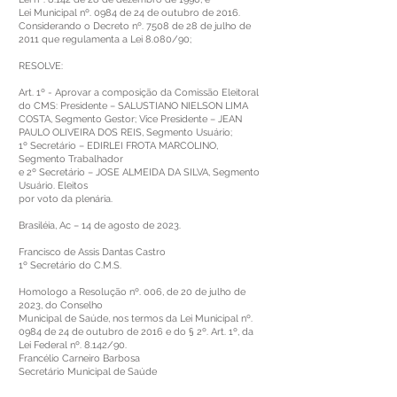
Lei Municipal nº. 0984 de 24 de outubro de 2016.
Considerando o Decreto nº. 7508 de 28 de julho de
2011 que regulamenta a Lei 8.080/90;
RESOLVE:
Art. 1º - Aprovar a composição da Comissão Eleitoral
do CMS: Presidente – SALUSTIANO NIELSON LIMA
COSTA, Segmento Gestor; Vice Presidente – JEAN
PAULO OLIVEIRA DOS REIS, Segmento Usuário;
1º Secretário – EDIRLEI FROTA MARCOLINO,
Segmento Trabalhador
e 2º Secretário – JOSE ALMEIDA DA SILVA, Segmento
Usuário. Eleitos
por voto da plenária.
Brasiléia, Ac – 14 de agosto de 2023.
Francisco de Assis Dantas Castro
1º Secretário do C.M.S.
Homologo a Resolução nº. 006, de 20 de julho de
2023, do Conselho
Municipal de Saúde, nos termos da Lei Municipal nº.
0984 de 24 de outubro de 2016 e do § 2º. Art. 1º, da
Lei Federal nº. 8.142/90.
Francélio Carneiro Barbosa
Secretário Municipal de Saúde