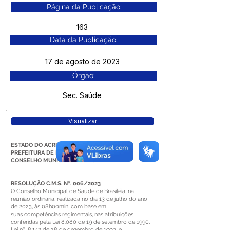
Página da Publicação:
163
Data da Publicação:
17 de agosto de 2023
Órgão:
Sec. Saúde
Visualizar
ESTADO DO ACRE
PREFEITURA DE BRASILEIA
CONSELHO MUNICIPAL DE SAÚDE
RESOLUÇÃO C.M.S. Nº. 006/2023
O Conselho Municipal de Saúde de Brasiléia, na
reunião ordinária, realizada no dia 13 de julho do ano
de 2023, às 08h00min, com base em
suas competências regimentais, nas atribuições
conferidas pela Lei 8.080 de 19 de setembro de 1990,
Lei nº. 8.142 de 28 de dezembro de 1990, e