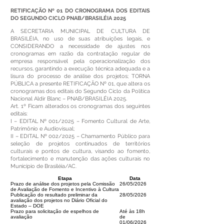
RETIFICAÇÃO Nº 01 DO CRONOGRAMA DOS EDITAIS
DO SEGUNDO CICLO PNAB/BRASILÉIA 2025
A SECRETARIA MUNICIPAL DE CULTURA DE
BRASILÉIA, no uso de suas atribuições legais, e
CONSIDERANDO a necessidade de ajustes nos
cronogramas em razão da contratação regular de
empresa responsável pela operacionalização dos
recursos, garantindo a execução técnica adequada e a
lisura do processo de análise dos projetos; TORNA
PÚBLICA a presente RETIFICAÇÃO Nº 01, que altera os
cronogramas dos editais do Segundo Ciclo da Política
Nacional Aldir Blanc – PNAB/BRASILÉIA 2025.
Art. 1º Ficam alterados os cronogramas dos seguintes
editais:
I – EDITAL Nº 001/2025 – Fomento Cultural de Arte,
Patrimônio e Audiovisual;
II – EDITAL Nº 002/2025 – Chamamento Público para
seleção de projetos continuados de territórios
culturais e pontos de cultura, visando ao fomento,
fortalecimento e manutenção das ações culturais no
Município de Brasiléia/AC.
Etapa
Data
Prazo de análise dos projetos pela Comissão
26/05/2026
de Avaliação de Fomento e Incentivo à Cultura
Publicação do resultado preliminar da
28/05/2026
avaliação dos projetos no Diário Oficial do
Estado – DOE
Prazo para solicitação de espelhos de
Até às 18h
avaliação
de
01/06/2026