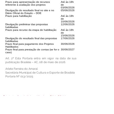
Prazo para apresentação de recursos
Até às 18h
referente à avaliação dos projetos
de
03/06/2026
Divulgação do resultado final no site e no
05/06/2026
Diário Oficial do Estado – DOE
Prazo para habilitação
Até às 18h
de
10/06/2026
Divulgação preliminar das propostas
12/06/2026
habilitadas
Prazo para recurso da etapa de habilitação
Até às 18h
de
15/06/2026
Divulgação do resultado final das propostas
17/06/2026
habilitadas
Prazo final para pagamento dos Projetos
30/06/2026
Habilitados
Prazo final para prestação de contas (se for o
30/06/2027
caso)
Art. 2º Esta Portaria entra em vigor na data de sua
publicação Brasiléia – AC, 08 de maio de 2026.
Arlete Ferreira do Amaral
Secretária Municipal de Cultura e Esporte de Brasiléia
Portaria Nº 013/2025
Este texto não substitui o publicado no Diário Oficial, mas
facilita a pesquisa para localizar a publicação oficial.