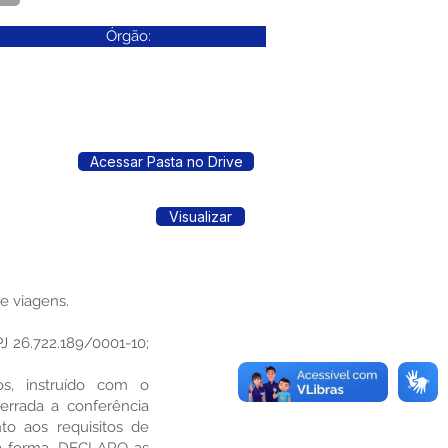
Órgão:
Acessar Pasta no Drive
Visualizar
e viagens.
26.722.189/0001-10;
os, instruído com o
rrada a conferência
to aos requisitos de