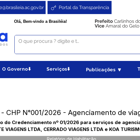
e@brasileia.ac.gov.br
Portal da Transparência
Prefeito
Carlinhos d
Olá, Bem-vindo a Brasiléia!
Vice
Amaral do Gelo
O Governo⬇️
Serviços⬇️
Publicações 🔽
ão - CHP N°001/2026 - Agenciamento de vi
ação do Credenciamento nº 01/2026 para serviços de agenc
GATE VIAGENS LTDA, CERRADO VIAGENS LTDA e KOA TURISM
Relatório de Habilitação