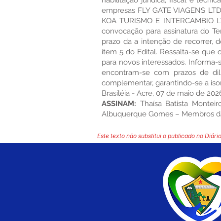
habilitação jurídica, fiscal e téc
empresas FLY GATE VIAGENS LTDA
KOA TURISMO E INTERCAMBIO LTDA
convocação para assinatura do Te
prazo da a intenção de recorrer, 
item 5 do Edital. Ressalta-se qu
para novos interessados. Informa-
encontram-se com prazos de dili
complementar, garantindo-se a ison
Brasiléia - Acre, 07 de maio de 202
ASSINAM:
Thaísa Batista Montei
Albuquerque Gomes – Membros da
Este texto não substitui o publicado no Diário