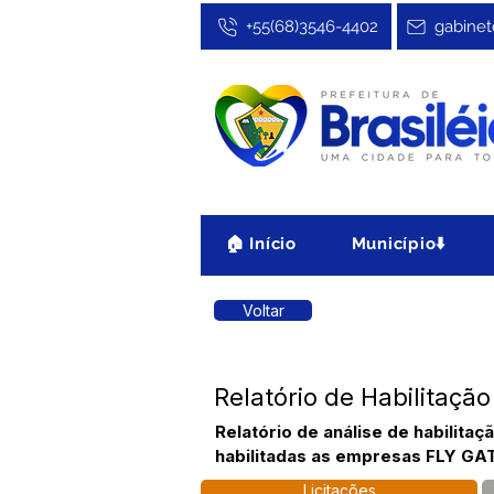
+55(68)3546-4402
gabinet
🏠 Início
Município⬇️
Voltar
Relatório de Habilitaç
Relatório de análise de habilit
habilitadas as empresas FLY 
Licitações