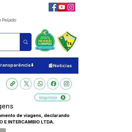
o Pelado
Transparência⬇️
📰Notícias
Imprimir
agens
iamento de viagens, declarando
O E INTERCAMBIO LTDA.