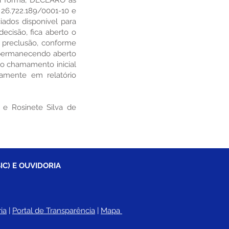
esta forma, DECLARO as
6.722.189/0001-10 e
dos disponível para
ecisão, fica aberto o
e preclusão, conforme
, permanecendo aberto
no chamamento inicial
namente em relatório
e Rosinete Silva de
IC) E OUVIDORIA
ia
 |
Portal de Transparência
 | 
Mapa 