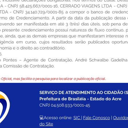
nica, inclusive declarações obrigatórias, nos termos do Edital. D
 - CNPJ 58.425.667/0001-16, CERRADO VIAGENS LTDA - CNPJ 2
 - CNPJ 34.140.729/0001-85 a compor o banco de credencia
rmo de Credenciamento. A partir da data da publicação dessa d
devendo ser manifestada em até 3 (três) dias úteis, sob pena d
e o presente credenciamento possui natureza de fluxo contínuo
se, ainda, que as demais empresas que manifestaram interesse 
gência em curso, cujos resultados serão publicados oportu
omia e o direito ao contraditório.
6.
ro Pontes – Agente de Contratação, André Schwalbe Gadelha 
 Comissão de Contratação.
 Oficial, mas facilita a pesquisa para localizar a publicação oficial.
SERVIÇO DE ATENDIMENTO AO CIDADÃO (S
Prefeitura de Brasiléia - Estado do Acre
CNPJ 04.508.933/0001-45
💻Acesso online: 
SIC 
| 
Fale Conosco
 | 
Ouvidor
do Site