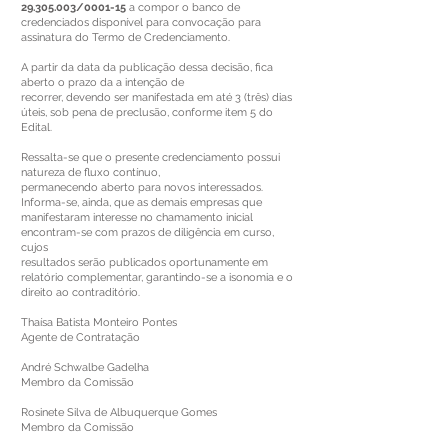
29.305.003
/0001-15
a compor o banco de
credenciados disponível para convocação para
assinatura do Termo de Credenciamento.
A partir da data da publicação dessa decisão, fica
aberto o prazo da a intenção de
recorrer, devendo ser manifestada em até 3 (três) dias
úteis, sob pena de preclusão, conforme item 5 do
Edital.
Ressalta-se que o presente credenciamento possui
natureza de fluxo contínuo,
permanecendo aberto para novos interessados.
Informa-se, ainda, que as demais empresas que
manifestaram interesse no chamamento inicial
encontram-se com prazos de diligência em curso,
cujos
resultados serão publicados oportunamente em
relatório complementar, garantindo-se a isonomia e o
direito ao contraditório.
Thaísa Batista Monteiro Pontes
Agente de Contratação
André Schwalbe Gadelha
Membro da Comissão
Rosinete Silva de Albuquerque Gomes
Membro da Comissão