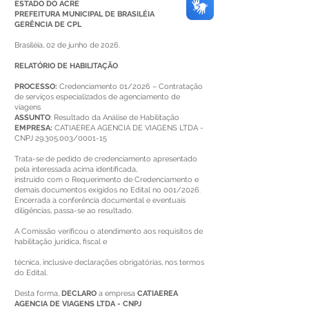
ESTADO DO ACRE
PREFEITURA MUNICIPAL DE BRASILÉIA
GERÊNCIA DE CPL
Brasiléia, 02 de junho de 2026.
RELATÓRIO DE HABILITAÇÃO
PROCESSO:
Credenciamento 01/2026 – Contratação
de serviços especializados de agenciamento de
viagens
ASSUNTO
: Resultado da Análise de Habilitação
EMPRESA:
CATIAEREA AGENCIA DE VIAGENS LTDA -
CNPJ
29.305.003
/0001-15
Trata-se de pedido de credenciamento apresentado
pela interessada acima identificada,
instruído com o Requerimento de Credenciamento e
demais documentos exigidos no Edital no 001/2026.
Encerrada a conferência documental e eventuais
diligências, passa-se ao resultado.
A Comissão verificou o atendimento aos requisitos de
habilitação jurídica, fiscal e
técnica, inclusive declarações obrigatórias, nos termos
do Edital.
Desta forma,
DECLARO
a empresa
CATIAEREA
AGENCIA DE VIAGENS LTDA - CNPJ